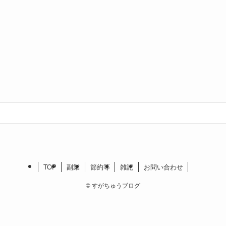
TOP
副業
節約等
雑記
お問い合わせ
©
すがちゅうブログ